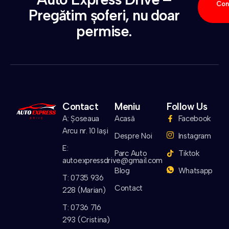
Con
Pregătim șoferi, nu doar
permise.
Contact
Meniu
Follow Us
A: Șoseaua
Acasă
Facebook
Arcu nr. 10 Iași
Despre Noi
Instagram
E:
Parc Auto
Tiktok
autoexpressdrive@gmail.com
Blog
Whatsapp
T: 0735 936
Contact
228 (Marian)
T: 0736 716
293 (Cristina)