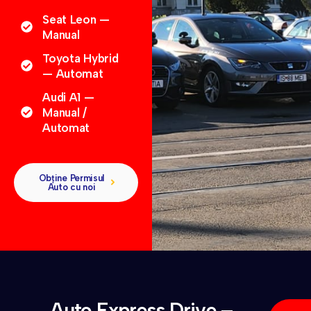
Seat Leon —
Manual
Toyota Hybrid
— Automat
Audi A1 —
Manual /
Automat
Obține Permisul
Auto cu noi
Auto Express Drive –