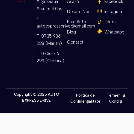
A: Șoseaua
Acasă
Facebook
Arcu nr. 10 Iași
Despre Noi
Instagram
E:
Parc Auto
Tiktok
autoexpressdrive@gmail.com
Blog
Whatsapp
T: 0735 936
Contact
228 (Marian)
T: 0736 716
293 (Cristina)
Copyright © 2025 AUTO
Politica de
Termeni și
EXPRESS DRIVE
Confidențialitate
Condiții